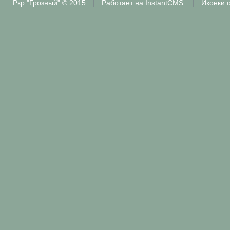
Ркр "Грозный"
© 2015
Работает на
InstantCMS
Иконки 