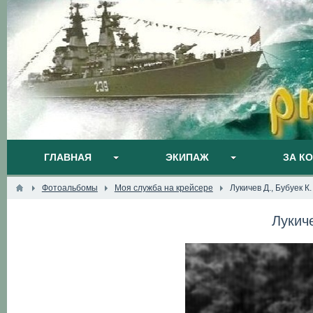
ГЛАВНАЯ
ЭКИПАЖ
ЗА К
Фотоальбомы
Моя служба на крейсере
Лукичев Д., Бубуек К.
Лукиче