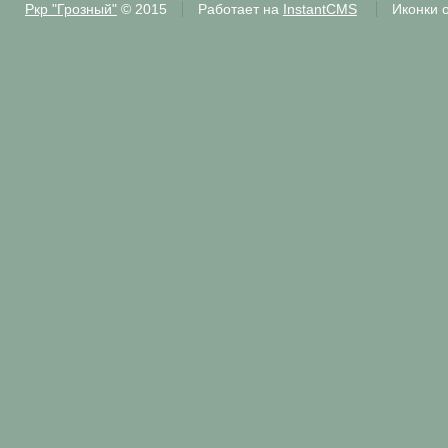
Ркр "Грозный"
© 2015
Работает на
InstantCMS
Иконки 