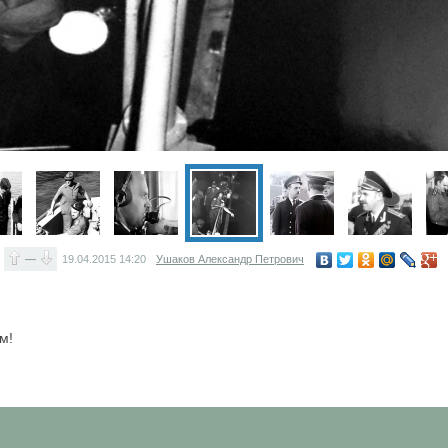
—
19.04.2015
14:20
Ушаков Александр Петрович
м!