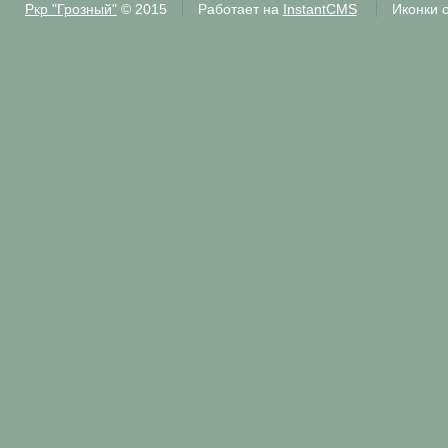
Ркр "Грозный"
© 2015
Работает на
InstantCMS
Иконки 